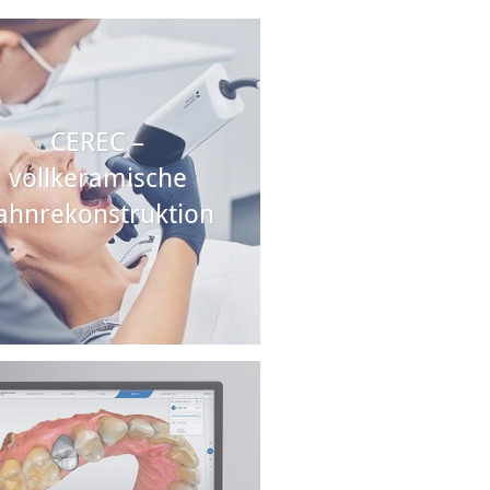
CEREC –
vollkeramische
ahnrekonstruktion