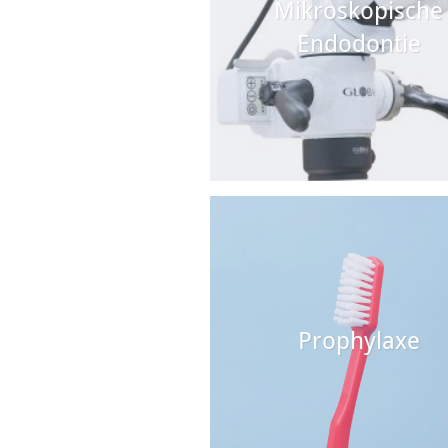
Mikroskopische
Endodontie
Prophylaxe