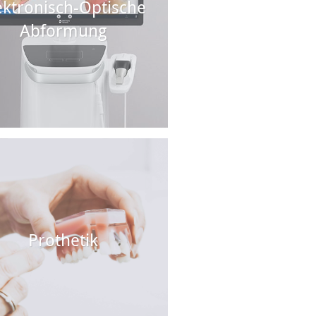
ektronisch-Optische
Abformung
Prothetik