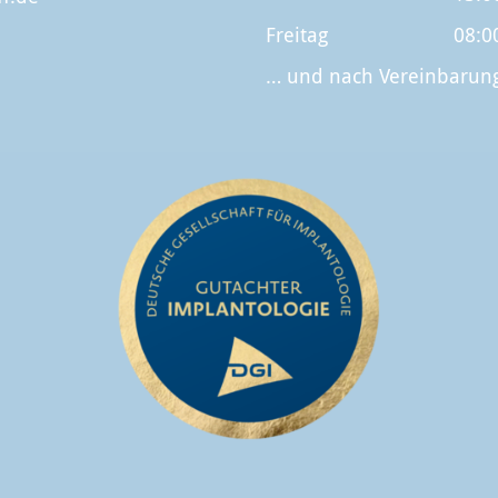
Freitag
08:0
… und nach Vereinbarun