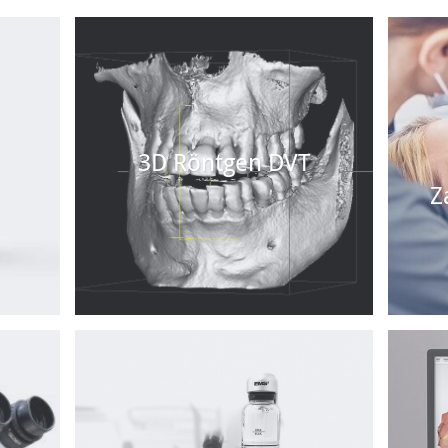
3D Röntgen DVT
Z